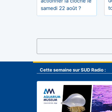
d
actionner la cloche le
t
samedi 22 août ?
Cette semaine sur SUD Radio :