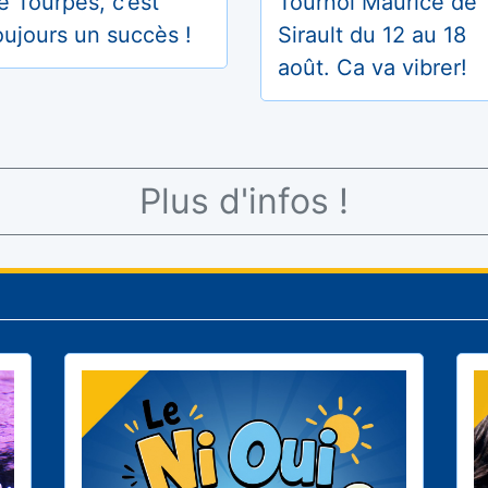
Tournoi Maurice de
e Tourpes, c’est
Sirault du 12 au 18
oujours un succès !
août. Ca va vibrer!
Plus d'infos !