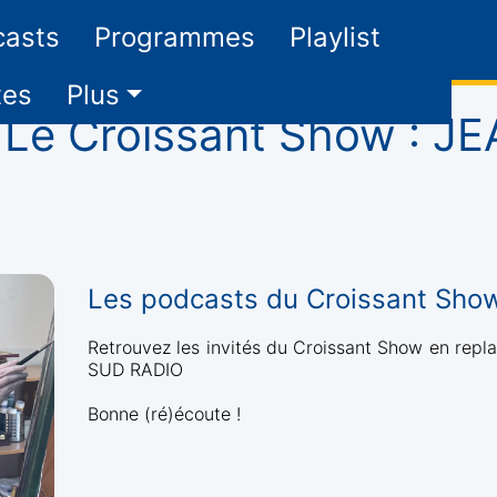
casts
Programmes
Playlist
tes
Plus
Le Croissant Show : J
Les podcasts du Croissant Sho
Retrouvez les invités du Croissant Show en repla
SUD RADIO
Bonne (ré)écoute !