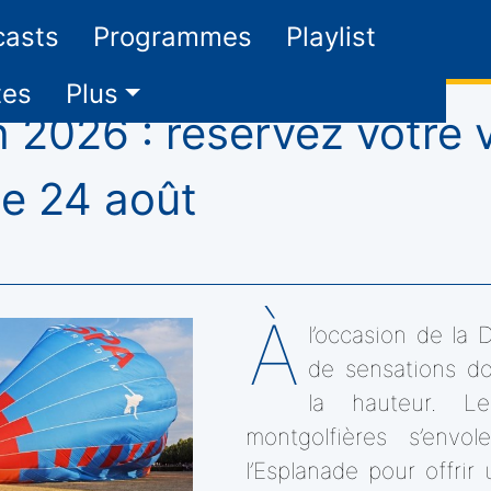
casts
Programmes
Playlist
tes
Plus
 2026 : réservez votre 
le 24 août
À
l’occasion de la 
de sensations d
la hauteur. L
montgolfières s’envo
l’Esplanade pour offrir