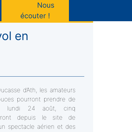
Nous
écouter !
vol en
Ducasse d’Ath, les amateurs
ouces pourront prendre de
e lundi 24 août, cinq
leront depuis le site de
 un spectacle aérien et des