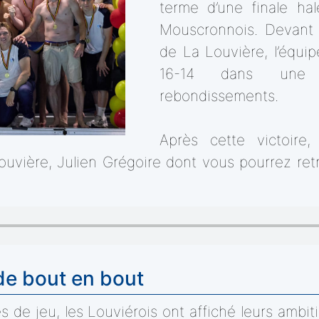
terme d’une finale ha
Mouscronnois. Devant 
de La Louvière, l’équip
16-14 dans une 
rebondissements.
Après cette victoire
uvière, Julien Grégoire dont vous pourrez ret
de bout en bout
 de jeu, les Louviérois ont affiché leurs ambi