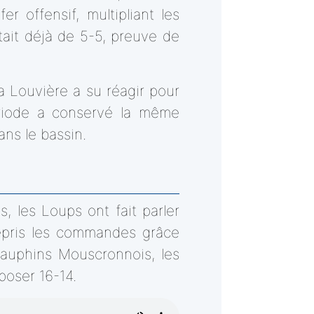
r offensif, multipliant les
était déjà de 5-5, preuve de
 Louvière a su réagir pour
période a conservé la même
ns le bassin.
, les Loups ont fait parler
 repris les commandes grâce
auphins Mouscronnois, les
poser 16-14.