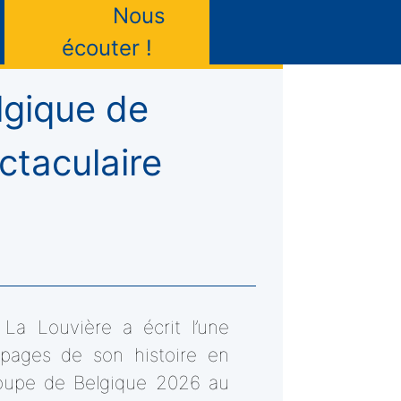
Nous
écouter !
lgique de
ctaculaire
La Louvière a écrit l’une
 pages de son histoire en
oupe de Belgique 2026 au