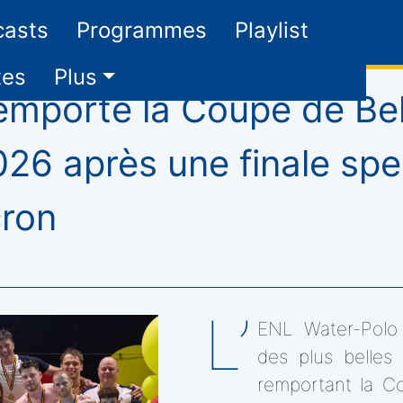
casts
Programmes
Playlist
tes
Plus
remporte la Coupe de Be
26 après une finale spe
ron
L’
ENL Water-Polo 
des plus belles
remportant la C