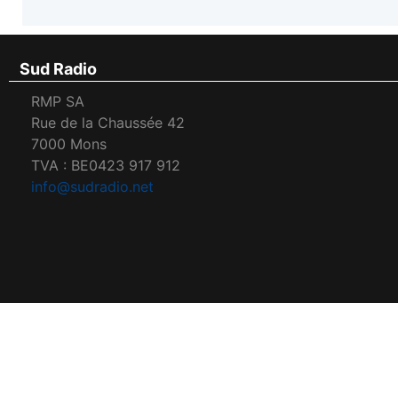
Sud Radio
RMP SA
Rue de la Chaussée 42
7000 Mons
TVA : BE0423 917 912
info@sudradio.net