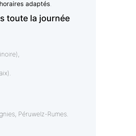
 horaires adaptés
.
 toute la journée
noire),
ix).
mignies, Péruwelz-Rumes.