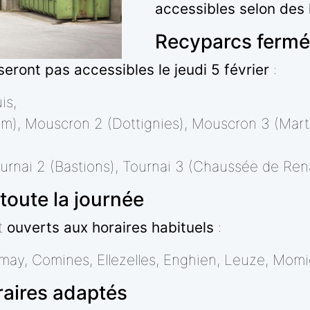
accessibles selon des
Recyparcs fermés
seront pas accessibles le jeudi 5 février
:
is,
m), Mouscron 2 (Dottignies), Mouscron 3 (Marti
ournai 2 (Bastions), Tournai 3 (Chaussée de Rena
toute la journée
nt
ouverts aux horaires habituels
:
imay, Comines, Ellezelles, Enghien, Leuze, Mo
aires adaptés