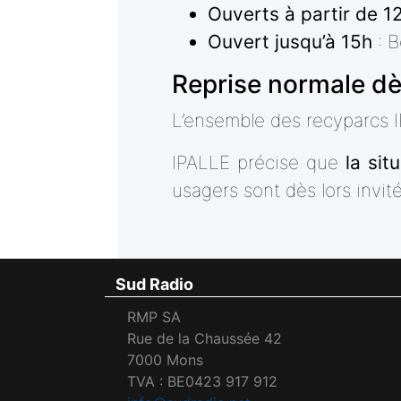
Ouverts à partir de 1
Ouvert jusqu’à 15h
: B
Reprise normale dè
L’ensemble des recyparcs
IPALLE précise que
la sit
usagers sont dès lors invit
Sud Radio
RMP SA
Rue de la Chaussée 42
7000 Mons
TVA : BE0423 917 912