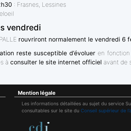
2h30
: Frasnes, Lessines
eloeil
s vendredi
 IPALLE
rouvriront normalement le vendredi 6 f
uation reste susceptible d’évoluer
en fonction
és à
consulter le site internet officiel
avant de s
Mention légale
Les informations détaillées au sujet du service S
consultables sur le site du
Conseil supérieur de l’