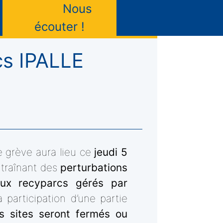
Nous
écouter !
rcs IPALLE
 grève aura lieu ce
jeudi 5
ntraînant des
perturbations
aux recyparcs gérés par
a participation d’une partie
rs sites seront fermés ou