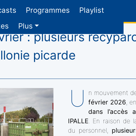
casts
Programmes
Playlist
tes
Plus
vrier : plusieurs recypa
lonie picarde
U
n mouvement de
février 2026
, e
dans l’accès 
IPALLE
. En raison de l
du personnel,
plusieu