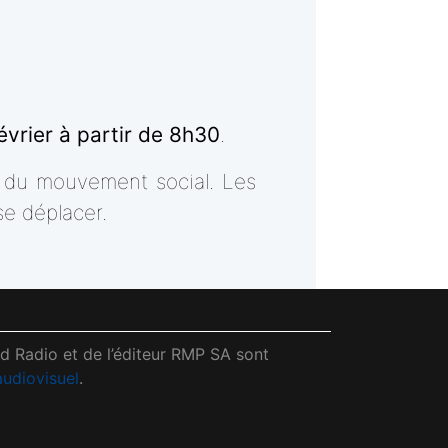
évrier à partir de 8h30
.
 du mouvement social. Les
e déplacer.
ud Radio et de l’éditeur RMP SA sont
audiovisuel
.