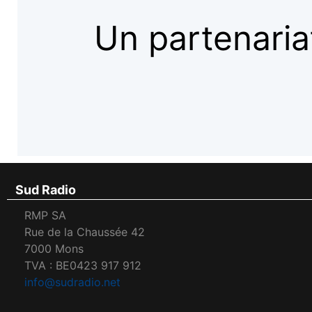
Un partenaria
Sud Radio
RMP SA
Rue de la Chaussée 42
7000 Mons
TVA : BE0423 917 912
info@sudradio.net